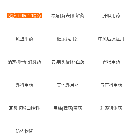
化痰|止咳|平喘药
祛暑|解表|和解药
肝胆用药
风湿用药
糖尿病用药
中风后遗症用
清热|解毒|消炎药
安神|头昏|补血药
胃肠用药
外科用药
其他外用药
五官科用药
耳鼻咽喉口腔科
民族|藏药|蒙药
利湿通淋药
防疫物资