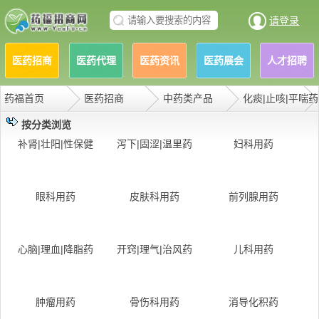
请登录
医药招商
医药代理
医药资讯
医药展会
人才招聘
药福首页
医药招商
中药类产品
化痰|止咳|平喘药
按分类浏览
补肾|壮阳|性保健
泻下|固涩|温里药
妇科用药
眼科用药
皮肤科用药
前列腺用药
心脑|理血|降脂药
开窍|理气|治风药
儿科用药
肿瘤用药
骨伤科用药
消导化积药