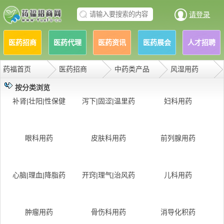
请登录
医药招商
医药代理
医药资讯
医药展会
人才招聘
药福首页
医药招商
中药类产品
风湿用药
按分类浏览
补肾|壮阳|性保健
泻下|固涩|温里药
妇科用药
眼科用药
皮肤科用药
前列腺用药
心脑|理血|降脂药
开窍|理气|治风药
儿科用药
肿瘤用药
骨伤科用药
消导化积药