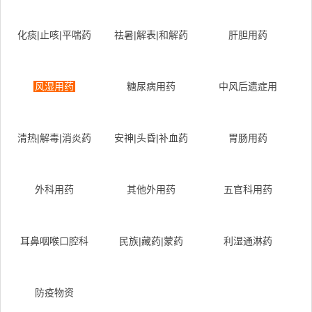
化痰|止咳|平喘药
祛暑|解表|和解药
肝胆用药
风湿用药
糖尿病用药
中风后遗症用
清热|解毒|消炎药
安神|头昏|补血药
胃肠用药
外科用药
其他外用药
五官科用药
耳鼻咽喉口腔科
民族|藏药|蒙药
利湿通淋药
防疫物资