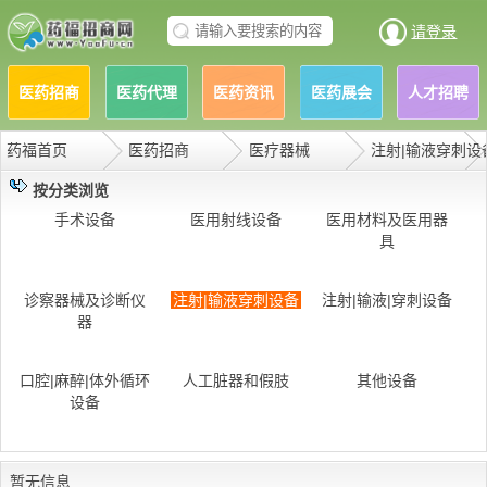
请登录
医药招商
医药代理
医药资讯
医药展会
人才招聘
药福首页
医药招商
医疗器械
注射|输液穿刺设
按分类浏览
手术设备
医用射线设备
医用材料及医用器
具
诊察器械及诊断仪
注射|输液穿刺设备
注射|输液|穿刺设备
器
口腔|麻醉|体外循环
人工脏器和假肢
其他设备
设备
暂无信息